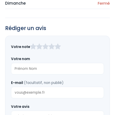
Dimanche
Fermé
Rédiger un avis
Laissez
Votre note
ce
champ
Votre nom
vide
E-mail
(facultatif, non publié)
Votre avis