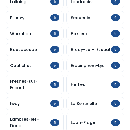
Lallaing
Landrecies
6
6
Prouvy
Sequedin
6
6
Wormhout
Baisieux
6
5
Bousbecque
Bruay-sur-l'Escaut
5
5
Coutiches
Erquinghem-Lys
5
5
Fresnes-sur-
Herlies
5
5
Escaut
Iwuy
La Sentinelle
5
5
Lambres-lez-
Loon-Plage
5
5
Douai