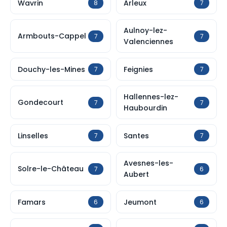
Wavrin
Arleux
8
7
Aulnoy-lez-
Armbouts-Cappel
7
7
Valenciennes
Douchy-les-Mines
Feignies
7
7
Hallennes-lez-
Gondecourt
7
7
Haubourdin
Linselles
Santes
7
7
Avesnes-les-
Solre-le-Château
7
6
Aubert
Famars
Jeumont
6
6