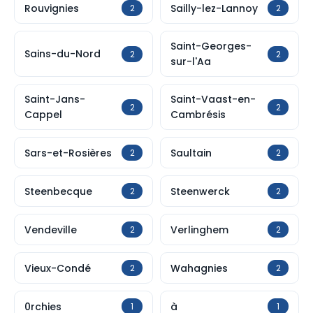
Rouvignies
Sailly-lez-Lannoy
2
2
Saint-Georges-
Sains-du-Nord
2
2
sur-l'Aa
Saint-Jans-
Saint-Vaast-en-
2
2
Cappel
Cambrésis
Sars-et-Rosières
Saultain
2
2
Steenbecque
Steenwerck
2
2
Vendeville
Verlinghem
2
2
Vieux-Condé
Wahagnies
2
2
0rchies
à
1
1