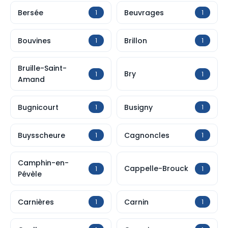
Bersée
Beuvrages
1
1
Bouvines
Brillon
1
1
Bruille-Saint-
Bry
1
1
Amand
Bugnicourt
Busigny
1
1
Buysscheure
Cagnoncles
1
1
Camphin-en-
Cappelle-Brouck
1
1
Pévèle
Carnières
Carnin
1
1