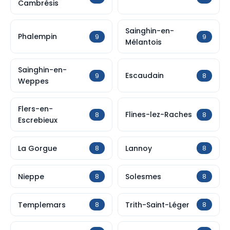
Cambrésis
Sainghin-en-
Phalempin
9
9
Mélantois
Sainghin-en-
Escaudain
9
8
Weppes
Flers-en-
Flines-lez-Raches
8
8
Escrebieux
La Gorgue
Lannoy
8
8
Nieppe
Solesmes
8
8
Templemars
Trith-Saint-Léger
8
8