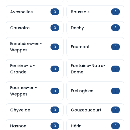
Avesnelles
Boussois
3
3
Cousolre
Dechy
3
3
Ennetières-en-
Faumont
3
3
Weppes
Ferrière-la-
Fontaine-Notre-
3
3
Grande
Dame
Fournes-en-
Frelinghien
3
3
Weppes
Ghyvelde
Gouzeaucourt
3
3
Hasnon
Hérin
3
3