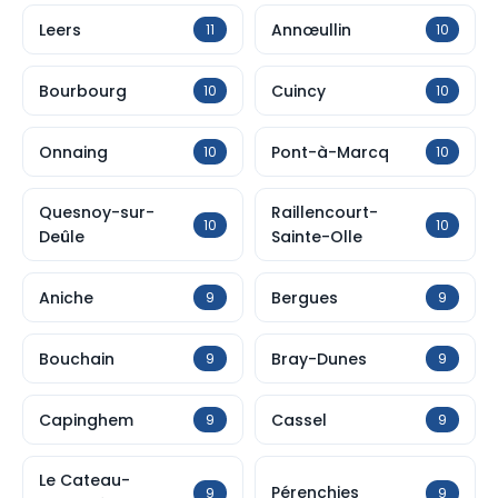
Leers
Annœullin
11
10
Bourbourg
Cuincy
10
10
Onnaing
Pont-à-Marcq
10
10
Quesnoy-sur-
Raillencourt-
10
10
Deûle
Sainte-Olle
Aniche
Bergues
9
9
Bouchain
Bray-Dunes
9
9
Capinghem
Cassel
9
9
Le Cateau-
Pérenchies
9
9