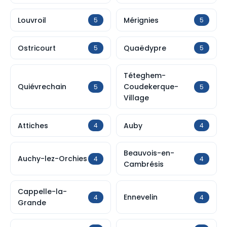
Louvroil
Mérignies
5
5
Ostricourt
Quaëdypre
5
5
Téteghem-
Quiévrechain
Coudekerque-
5
5
Village
Attiches
Auby
4
4
Beauvois-en-
Auchy-lez-Orchies
4
4
Cambrésis
Cappelle-la-
Ennevelin
4
4
Grande