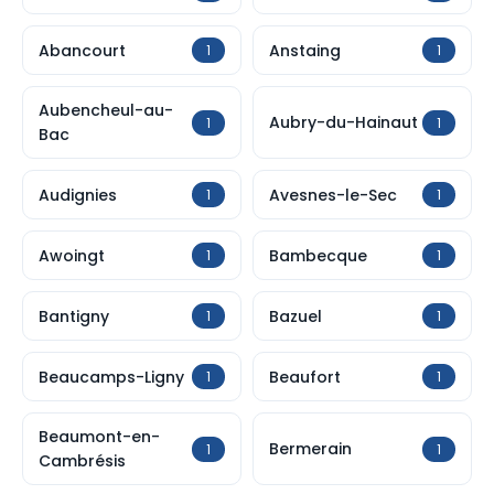
Abancourt
Anstaing
1
1
Aubencheul-au-
Aubry-du-Hainaut
1
1
Bac
Audignies
Avesnes-le-Sec
1
1
Awoingt
Bambecque
1
1
Bantigny
Bazuel
1
1
Beaucamps-Ligny
Beaufort
1
1
Beaumont-en-
Bermerain
1
1
Cambrésis