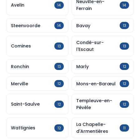
Neuville-en-
Avelin
14
14
Ferrain
Steenvoorde
Bavay
14
13
Condé-sur-
Comines
13
13
l'Escaut
Ronchin
Marly
13
12
Merville
Mons-en-Barœul
12
12
Templeuve-en-
Saint-Saulve
12
12
Pévèle
La Chapelle-
Wattignies
12
11
d'Armentières