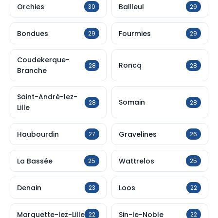
Orchies
Bailleul
30
29
Bondues
Fourmies
29
29
Coudekerque-
Roncq
28
28
Branche
Saint-André-lez-
Somain
28
28
Lille
Haubourdin
Gravelines
27
26
La Bassée
Wattrelos
25
25
Denain
Loos
23
22
Marquette-lez-Lille
Sin-le-Noble
22
22