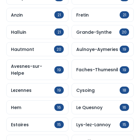
Anzin
Fretin
21
21
Halluin
Grande-Synthe
21
20
Hautmont
Aulnoye-Aymeries
20
19
Avesnes-sur-
Faches-Thumesnil
19
19
Helpe
Lezennes
Cysoing
19
18
Hem
Le Quesnoy
16
16
Estaires
Lys-lez-Lannoy
15
15