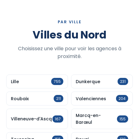
PAR VILLE
Villes du Nord
Choisissez une ville pour voir les agences à
proximité.
Lille
Dunkerque
755
231
Roubaix
Valenciennes
211
204
Marcq-en-
Villeneuve-d'Ascq
167
155
Barœul