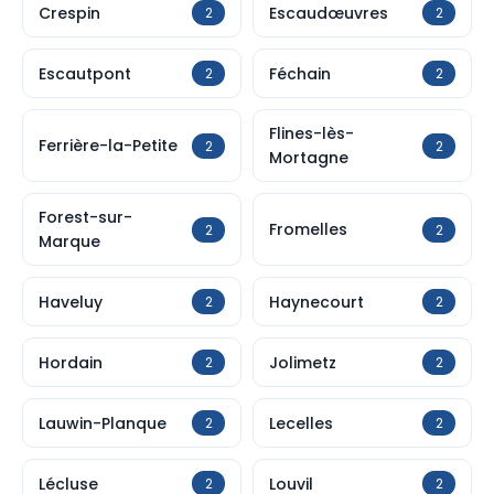
Crespin
Escaudœuvres
2
2
Escautpont
Féchain
2
2
Flines-lès-
Ferrière-la-Petite
2
2
Mortagne
Forest-sur-
Fromelles
2
2
Marque
Haveluy
Haynecourt
2
2
Hordain
Jolimetz
2
2
Lauwin-Planque
Lecelles
2
2
Lécluse
Louvil
2
2