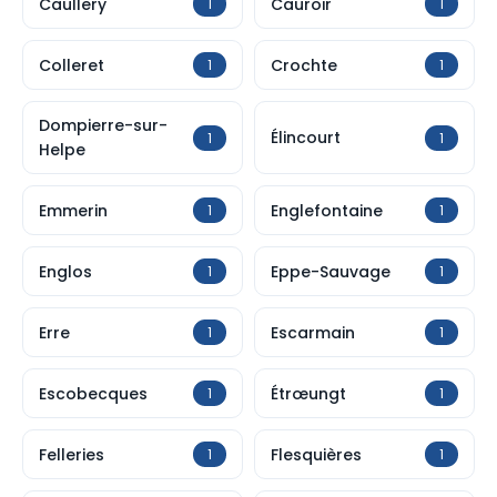
Caullery
Cauroir
1
1
Colleret
Crochte
1
1
Dompierre-sur-
Élincourt
1
1
Helpe
Emmerin
Englefontaine
1
1
Englos
Eppe-Sauvage
1
1
Erre
Escarmain
1
1
Escobecques
Étrœungt
1
1
Felleries
Flesquières
1
1