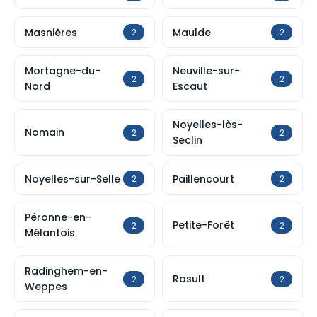
Masnières
Maulde
2
2
Mortagne-du-
Neuville-sur-
2
2
Nord
Escaut
Noyelles-lès-
Nomain
2
2
Seclin
Noyelles-sur-Selle
Paillencourt
2
2
Péronne-en-
Petite-Forêt
2
2
Mélantois
Radinghem-en-
Rosult
2
2
Weppes