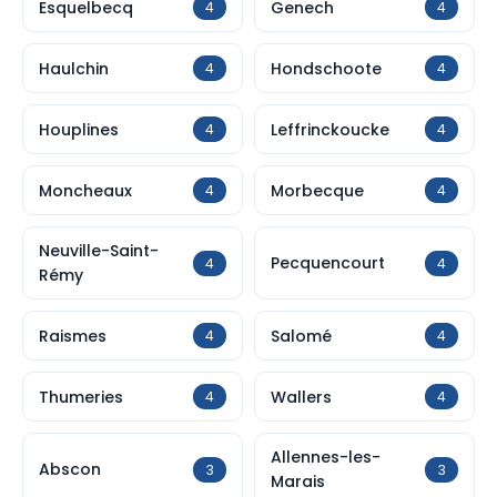
Esquelbecq
Genech
4
4
Haulchin
Hondschoote
4
4
Houplines
Leffrinckoucke
4
4
Moncheaux
Morbecque
4
4
Neuville-Saint-
Pecquencourt
4
4
Rémy
Raismes
Salomé
4
4
Thumeries
Wallers
4
4
Allennes-les-
Abscon
3
3
Marais