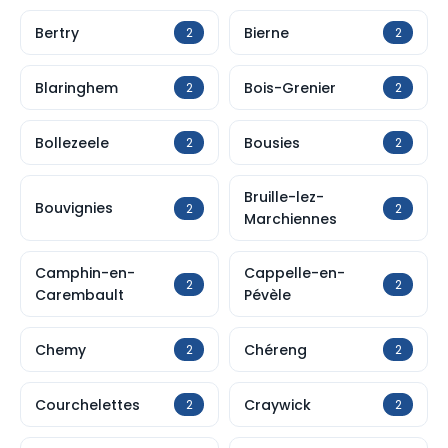
Bertry
Bierne
2
2
Blaringhem
Bois-Grenier
2
2
Bollezeele
Bousies
2
2
Bruille-lez-
Bouvignies
2
2
Marchiennes
Camphin-en-
Cappelle-en-
2
2
Carembault
Pévèle
Chemy
Chéreng
2
2
Courchelettes
Craywick
2
2