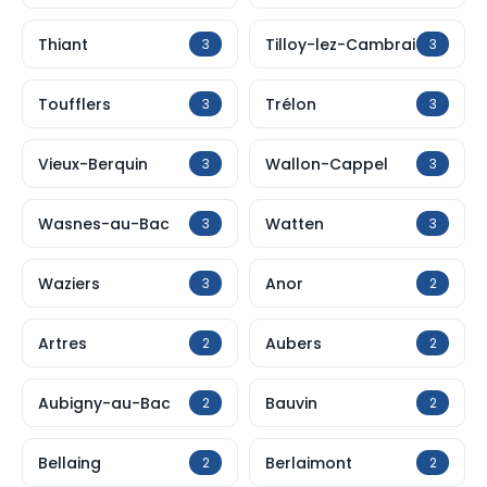
Thiant
Tilloy-lez-Cambrai
3
3
Toufflers
Trélon
3
3
Vieux-Berquin
Wallon-Cappel
3
3
Wasnes-au-Bac
Watten
3
3
Waziers
Anor
3
2
Artres
Aubers
2
2
Aubigny-au-Bac
Bauvin
2
2
Bellaing
Berlaimont
2
2