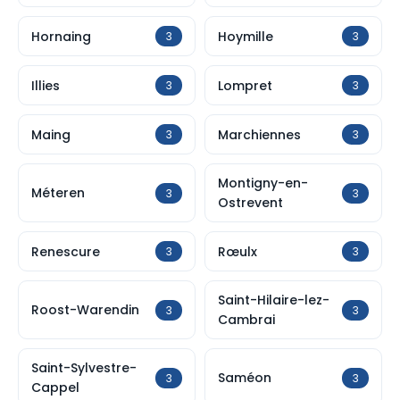
Hornaing
Hoymille
3
3
Illies
Lompret
3
3
Maing
Marchiennes
3
3
Montigny-en-
Méteren
3
3
Ostrevent
Renescure
Rœulx
3
3
Saint-Hilaire-lez-
Roost-Warendin
3
3
Cambrai
Saint-Sylvestre-
Saméon
3
3
Cappel