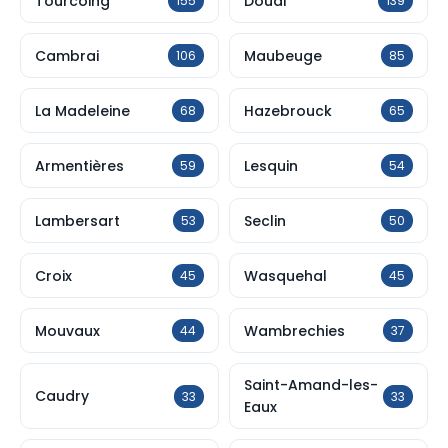
Tourcoing
Douai
155
139
Cambrai
Maubeuge
106
85
La Madeleine
Hazebrouck
68
65
Armentières
Lesquin
59
54
Lambersart
Seclin
53
50
Croix
Wasquehal
45
45
Mouvaux
Wambrechies
44
37
Saint-Amand-les-
Caudry
33
33
Eaux