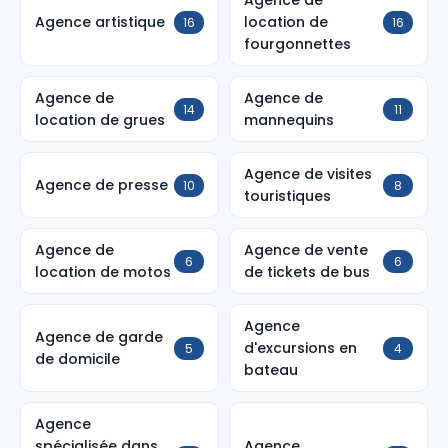
Agence de
Agence artistique
location de
16
16
fourgonnettes
Agence de
Agence de
14
11
location de grues
mannequins
Agence de visites
Agence de presse
10
8
touristiques
Agence de
Agence de vente
6
6
location de motos
de tickets de bus
Agence
Agence de garde
d'excursions en
5
4
de domicile
bateau
Agence
spécialisée dans
Agence