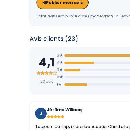
Publier mon avis
Votre avis sera publié après modération. En l'envo
Avis clients (23)
5★
4,1
4★
3★
2★
23 avis
1★
Jérôme Willocq
J
Toujours au top, merci beaucoup Christelle p