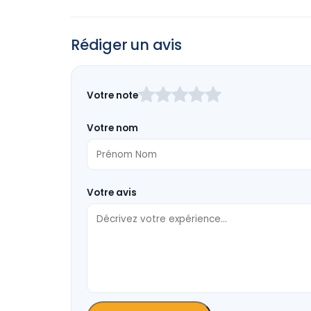
Rédiger un avis
Laissez
Votre note
ce
champ
Votre nom
vide
Votre avis