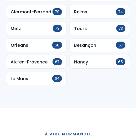
Clermont-Ferrand
Reims
79
74
Metz
Tours
73
73
Orléans
Besançon
68
67
Aix-en-Provence
Nancy
67
65
Le Mans
64
À VIRE NORMANDIE