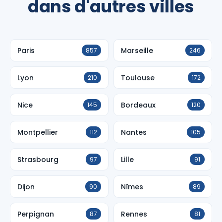
dans d'autres villes
Paris
Marseille
857
246
Lyon
Toulouse
210
172
Nice
Bordeaux
145
120
Montpellier
Nantes
112
105
Strasbourg
Lille
97
91
Dijon
Nîmes
90
89
Perpignan
Rennes
87
81