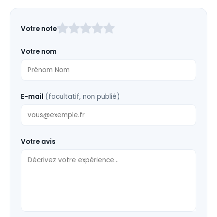
Laissez
Votre note
ce
champ
Votre nom
vide
E-mail
(facultatif, non publié)
Votre avis