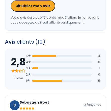
Publier mon avis
Votre avis sera publié après modération. En l'envoyant,
vous acceptez qu'il soit affiché publiquement.
Avis clients (10)
5★
4
2,8
4★
0
3★
1
2★
0
10 avis
1★
5
Sebastien Hoet
S
14/09/2022